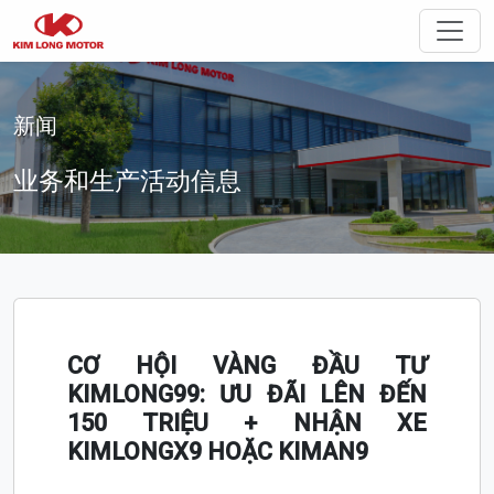
切换
新闻
业务和生产活动信息
CƠ HỘI VÀNG ĐẦU TƯ
KIMLONG99: ƯU ĐÃI LÊN ĐẾN
150 TRIỆU + NHẬN XE
KIMLONGX9 HOẶC KIMAN9