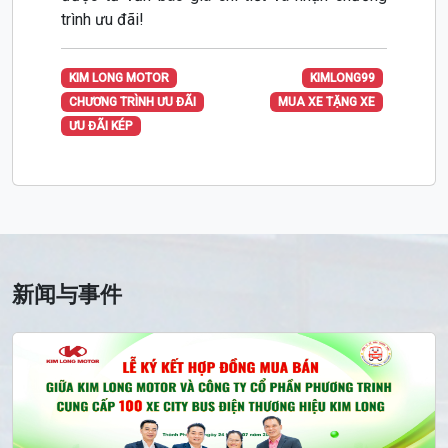
trình ưu đãi!
KIM LONG MOTOR
KIMLONG99
CHƯƠNG TRÌNH ƯU ĐÃI
MUA XE TẶNG XE
ƯU ĐÃI KÉP
新闻与事件