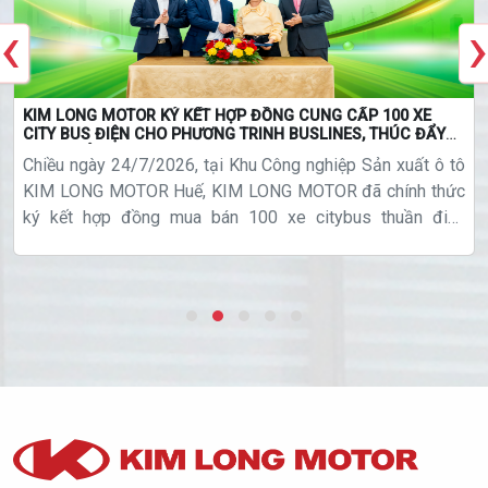
‹
›
KIM LONG MOTOR KÝ KẾT HỢP ĐỒNG CUNG CẤP 100 XE
CITY BUS ĐIỆN CHO PHƯƠNG TRINH BUSLINES, THÚC ĐẨY
GIAO THÔNG XANH
Chiều ngày 24/7/2026, tại Khu Công nghiệp Sản xuất ô tô
KIM LONG MOTOR Huế, KIM LONG MOTOR đã chính thức
ký kết hợp đồng mua bán 100 xe citybus thuần điện
thương hiệu KIMLONG cho Công ty Cổ phần Phương Trinh