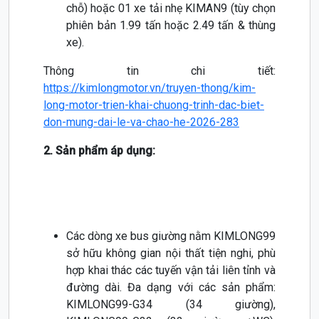
chỗ) hoặc 01 xe tải nhẹ KIMAN9 (tùy chọn
phiên bản 1.99 tấn hoặc 2.49 tấn & thùng
xe).
Thông tin chi tiết:
https://kimlongmotor.vn/truyen-thong/kim-
long-motor-trien-khai-chuong-trinh-dac-biet-
don-mung-dai-le-va-chao-he-2026-283
2. Sản phẩm áp dụng:
Các dòng xe bus giường nằm KIMLONG99
sở hữu không gian nội thất tiện nghi, phù
hợp khai thác các tuyến vận tải liên tỉnh và
đường dài. Đa dạng với các sản phẩm:
KIMLONG99-G34 (34 giường),