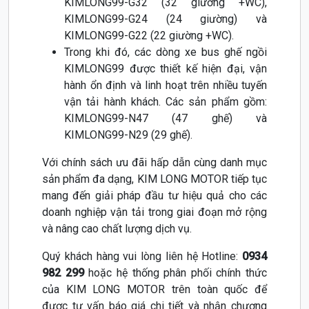
KIMLONG99-G32 (32 giường +WC),
KIMLONG99-G24 (24 giường) và
KIMLONG99-G22 (22 giường +WC).
Trong khi đó, các dòng xe bus ghế ngồi
KIMLONG99 được thiết kế hiện đại, vận
hành ổn định và linh hoạt trên nhiều tuyến
vận tải hành khách. Các sản phẩm gồm:
KIMLONG99-N47 (47 ghế) và
KIMLONG99-N29 (29 ghế).
Với chính sách ưu đãi hấp dẫn cùng danh mục
sản phẩm đa dạng, KIM LONG MOTOR tiếp tục
mang đến giải pháp đầu tư hiệu quả cho các
doanh nghiệp vận tải trong giai đoạn mở rộng
và nâng cao chất lượng dịch vụ.
Quý khách hàng vui lòng liên hệ Hotline:
0934
982 299
hoặc hệ thống phân phối chính thức
của KIM LONG MOTOR trên toàn quốc để
được tư vấn báo giá chi tiết và nhận chương