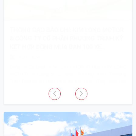
THÔNG CÁO BÁO CHÍ: KIM LONG MOTOR
& CÔNG TY CỔ PHẦN PHƯƠNG TRINH KÝ
KẾT HỢP ĐỒNG MUA BÁN 100 XE
CITYBUS ĐIỆN
24-07-2026
Công ty Cổ phần KIM LONG MOTOR Huế (KIM LONG
MOTOR) và Công ty Cổ phần Phương Trinh (Phương
Trinh Buslines) chính thức ký kết Hợp đồng mua bán
100 xe citybus điện thương hiệu KIMLONG
以前的
下一个