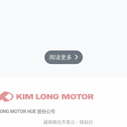
99 EV – TỐI ƯU CHI PHÍ ĐẦU TƯ DÀI
HẠN CHO DN VẬN TẢI HÀNH KHÁCH
[RECAP] CHÀO XUÂN 2026 - VỊ THẾ
NGHINH XUÂN | KIM LONG MOTOR
阅读更多
KIM LONG MOTOR HUE 股份公司
地址
: 越南顺化市真云－陵姑社