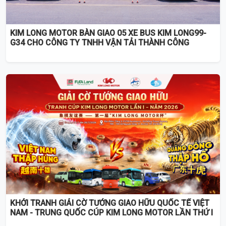
KIM LONG MOTOR BÀN GIAO 05 XE BUS KIM LONG99-
G34 CHO CÔNG TY TNHH VẬN TẢI THÀNH CÔNG
KHỞI TRANH GIẢI CỜ TƯỚNG GIAO HỮU QUỐC TẾ VIỆT
NAM - TRUNG QUỐC CÚP KIM LONG MOTOR LẦN THỨ I