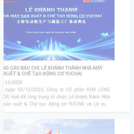
THÔNG CÁO BÁO CHÍ: LỄ KHÁNH THÀNH NHÀ MÁY
SẢN XUẤT & CHẾ TẠO ĐỘNG CƠ YUCHAI
05-12-2025
Sáng ngày 05/12/2025, Công ty Cổ phần KIM LONG
MOTOR Huế đã long trọng tổ chức Lễ khánh thành Nhà
máy sản xuất & Chế tạo động cơ YUCHAI và Lễ xuất
xưởng động cơ YUCHAI đầu tiên