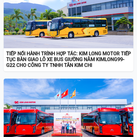
TIẾP NỐI HÀNH TRÌNH HỢP TÁC: KIM LONG MOTOR TIẾP
TỤC BÀN GIAO LÔ XE BUS GIƯỜNG NẰM KIMLONG99-
G22 CHO CÔNG TY TNHH TÂN KIM CHI