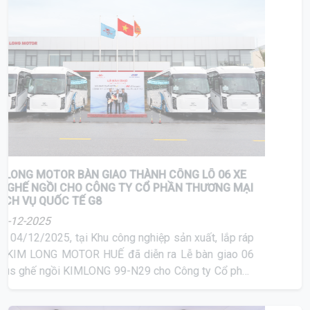
KIM LONG MOTOR BÀN GIAO THÀNH CÔNG LÔ 06 XE
BUS GHẾ NGỒI CHO CÔNG TY CỔ PHẦN THƯƠNG MẠI
& DỊCH VỤ QUỐC TẾ G8
06-12-2025
Ngày 04/12/2025, tại Khu công nghiệp sản xuất, lắp ráp
ô tô KIM LONG MOTOR HUẾ đã diễn ra Lễ bàn giao 06
xe bus ghế ngồi KIMLONG 99-N29 cho Công ty Cổ phần
Thương mại & Dịch vụ Quốc tế G8