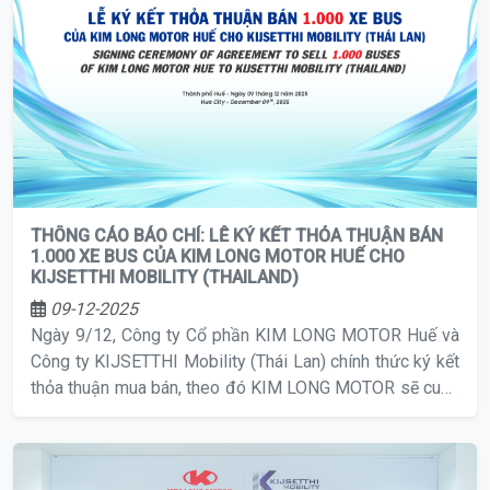
THÔNG CÁO BÁO CHÍ: LỄ KÝ KẾT THỎA THUẬN BÁN
1.000 XE BUS CỦA KIM LONG MOTOR HUẾ CHO
KIJSETTHI MOBILITY (THAILAND)
09-12-2025
Ngày 9/12, Công ty Cổ phần KIM LONG MOTOR Huế và
Công ty KIJSETTHI Mobility (Thái Lan) chính thức ký kết
thỏa thuận mua bán, theo đó KIM LONG MOTOR sẽ cung
ứng 1.000 xe bus các loại thương hiệu KIMLONG cho
KIJSETTHI Mobility