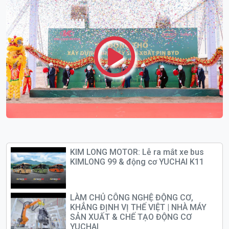
KIM LONG MOTOR: Lễ ra mắt xe bus
KIMLONG 99 & động cơ YUCHAI K11
LÀM CHỦ CÔNG NGHỆ ĐỘNG CƠ,
KHẲNG ĐỊNH VỊ THẾ VIỆT | NHÀ MÁY
SẢN XUẤT & CHẾ TẠO ĐỘNG CƠ
YUCHAI