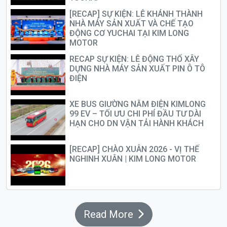
[RECAP] SỰ KIỆN: LỄ KHÁNH THÀNH
NHÀ MÁY SẢN XUẤT VÀ CHẾ TẠO
ĐỘNG CƠ YUCHAI TẠI KIM LONG
MOTOR
RECAP SỰ KIỆN: LỄ ĐỘNG THỔ XÂY
DỰNG NHÀ MÁY SẢN XUẤT PIN Ô TÔ
ĐIỆN
XE BUS GIƯỜNG NẰM ĐIỆN KIMLONG
99 EV – TỐI ƯU CHI PHÍ ĐẦU TƯ DÀI
HẠN CHO DN VẬN TẢI HÀNH KHÁCH
[RECAP] CHÀO XUÂN 2026 - VỊ THẾ
NGHINH XUÂN | KIM LONG MOTOR
Read More