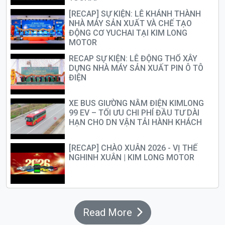
[RECAP] SỰ KIỆN: LỄ KHÁNH THÀNH
NHÀ MÁY SẢN XUẤT VÀ CHẾ TẠO
ĐỘNG CƠ YUCHAI TẠI KIM LONG
MOTOR
RECAP SỰ KIỆN: LỄ ĐỘNG THỔ XÂY
DỰNG NHÀ MÁY SẢN XUẤT PIN Ô TÔ
ĐIỆN
XE BUS GIƯỜNG NẰM ĐIỆN KIMLONG
99 EV – TỐI ƯU CHI PHÍ ĐẦU TƯ DÀI
HẠN CHO DN VẬN TẢI HÀNH KHÁCH
[RECAP] CHÀO XUÂN 2026 - VỊ THẾ
NGHINH XUÂN | KIM LONG MOTOR
Read More