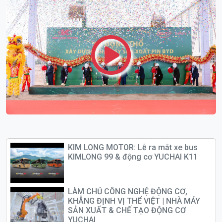
KIM LONG MOTOR: Lễ ra mắt xe bus
KIMLONG 99 & động cơ YUCHAI K11
LÀM CHỦ CÔNG NGHỆ ĐỘNG CƠ,
KHẲNG ĐỊNH VỊ THẾ VIỆT | NHÀ MÁY
SẢN XUẤT & CHẾ TẠO ĐỘNG CƠ
YUCHAI