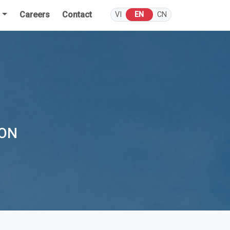
s
Careers
Contact
VI
EN
CN
ION