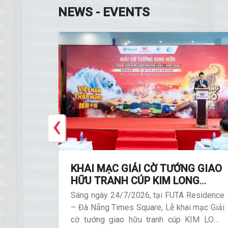
NEWS - EVENTS
‹
M LONG
KHAI MẠC GIẢI CỜ TƯỚNG GIAO
HẦN
HỮU TRANH CÚP KIM LONG
ỢP
MOTOR LẦN THỨ I - NĂM 2026
TOR Huế
Sáng ngày 24/7/2026, tại FUTA Residence
ITYBUS
Cổ phần
– Đà Nẵng Times Square, Lễ khai mạc Giải
uslines)
cờ tướng giao hữu tranh cúp KIM LONG