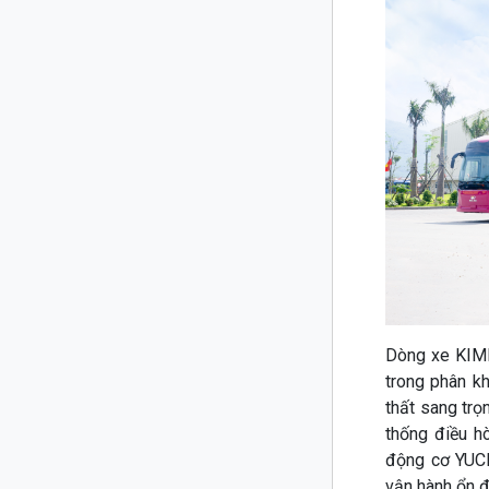
Dòng xe KIM
trong phân k
thất sang trọ
thống điều h
động cơ YUCH
vận hành ổn đị