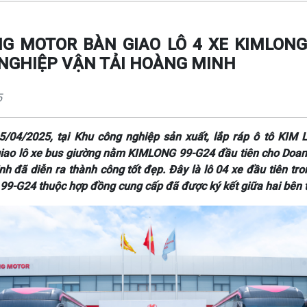
NG MOTOR BÀN GIAO LÔ 4 XE KIMLONG
NGHIỆP VẬN TẢI HOÀNG MINH
5
5/04/2025, tại Khu công nghiệp sản xuất, lắp ráp ô tô KI
giao lô xe bus giường nằm KIMLONG 99-G24 đầu tiên cho Doa
nh đã diễn ra thành công tốt đẹp. Đây là lô 04 xe đầu tiên tro
9-G24 thuộc hợp đồng cung cấp đã được ký kết giữa hai bên t