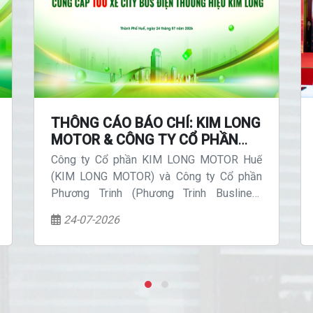
THÔNG CÁO BÁO CHÍ: KIM LONG
MOTOR & CÔNG TY CỔ PHẦN
PHƯƠNG TRINH KÝ KẾT HỢP
Công ty Cổ phần KIM LONG MOTOR Huế
ĐỒNG MUA BÁN 100 XE CITYBUS
(KIM LONG MOTOR) và Công ty Cổ phần
ĐIỆN
Phương Trinh (Phương Trinh Buslines)
chính thức ký kết Hợp đồng mua bán 100
24-07-2026
xe citybus điện thương hiệu KIMLONG