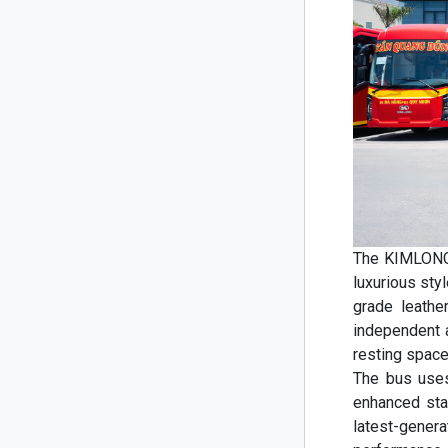
The KIMLONG 
luxurious sty
grade leathe
independent 
resting space
The bus uses
enhanced stab
latest-gener