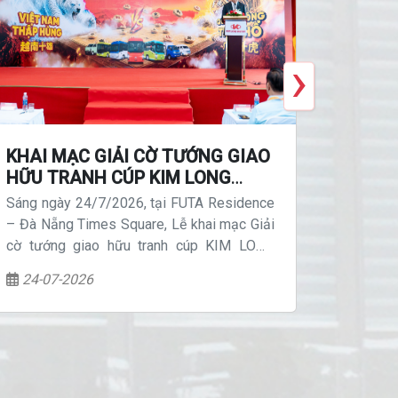
›
KHAI MẠC GIẢI CỜ TƯỚNG GIAO
TIẾP 
HỮU TRANH CÚP KIM LONG
KIM L
MOTOR LẦN THỨ I - NĂM 2026
BÀN G
Sáng ngày 24/7/2026, tại FUTA Residence
Ngày 23
NẰM K
– Đà Nẵng Times Square, Lễ khai mạc Giải
xuất ô 
CÔNG 
cờ tướng giao hữu tranh cúp KIM LONG
lễ bàn
MOTOR lần thứ I - năm 2026 đã diễn ra
KIMLON
24-07-2026
23-07
Kim Chi