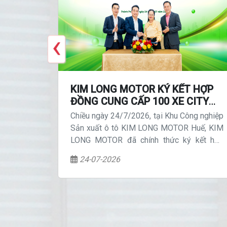
‹
 GIAO
KIM LONG MOTOR KÝ KẾT HỢP
G
ĐỒNG CUNG CẤP 100 XE CITY
ỐI HỮU
BUS ĐIỆN CHO PHƯƠNG TRINH
 Cúp KIM
Chiều ngày 24/7/2026, tại Khu Công nghiệp
OA CỜ
BUSLINES, THÚC ĐẨY GIAO
2026 đã
Sản xuất ô tô KIM LONG MOTOR Huế, KIM
THÔNG XANH
 công của
LONG MOTOR đã chính thức ký kết hợp
 tầm quốc
đồng mua bán 100 xe citybus thuần điện
24-07-2026
thương hiệu KIMLONG cho Công ty Cổ phần
Phương Trinh