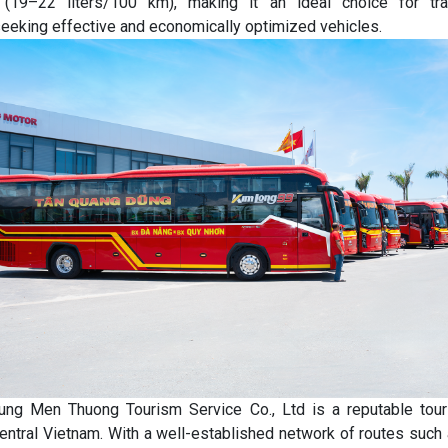
(19–22 liters/100 km), making it an ideal choice for tra
eeking effective and economically optimized vehicles.
ng Men Thuong Tourism Service Co., Ltd is a reputable tour
entral Vietnam. With a well-established network of routes such