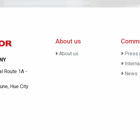
About us
Commu
About us
Press 
ANY
Internal
al Route 1A -
News
ne, Hue City