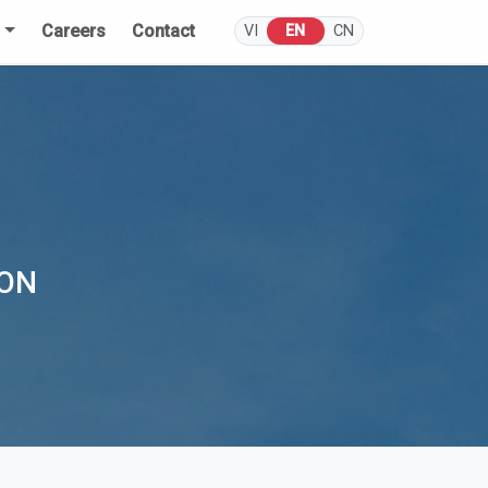
s
Careers
Contact
VI
EN
CN
ION