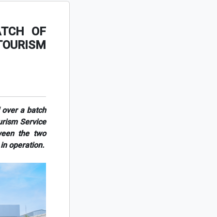
ATCH OF
TOURISM
over a batch
rism Service
ween the two
in operation.