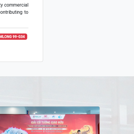
ity commercial
ontributing to
IMLONG 99-G34