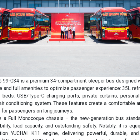
99-G34 is a premium 34-compartment sleeper bus designed w
le and full amenities to optimize passenger experience: 35L refri
r beds, USB/Type-C charging ports, private curtains, personal
air conditioning system. These features create a comfortable a
 for passengers on long journeys.
 a Full Monocoque chassis – the new-generation bus standa
ility, load capacity, and outstanding safety. Notably, it is equ
ation YUCHAI K11 engine, delivering powerful, durable, and f