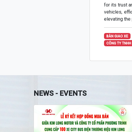
for its trust
vehicles, eff
elevating the
BÀN GIAO XE
CÔNG TY TNHH
NEWS - EVENTS