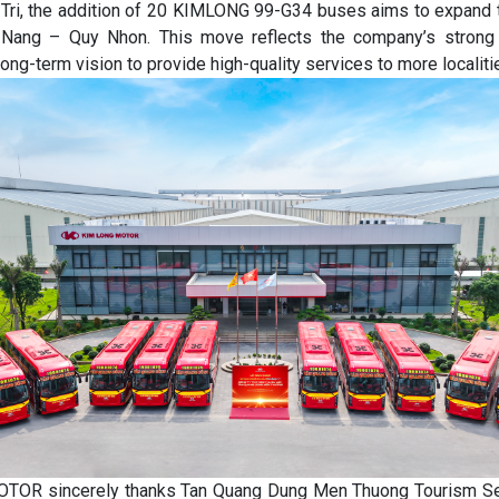
Tri, the addition of 20 KIMLONG 99-G34 buses aims to expand 
 Nang – Quy Nhon. This move reflects the company’s stron
long-term vision to provide high-quality services to more localiti
OR sincerely thanks Tan Quang Dung Men Thuong Tourism Ser