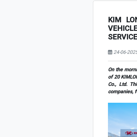
KIM LO
VEHICL
SERVICE
24-06-202
On the morn
of 20 KIMLO
Co., Ltd. T
companies, fo