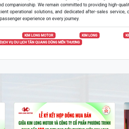
 and companionship. We remain committed to providing high-qual
icient operational solutions, and dedicated after-sales service, c
 passenger experience on every journey.
KIM LONG MOTOR
KIM LONG
K
 DỊCH VỤ DU LỊCH TÂN QUANG DŨNG MẾN THƯƠNG