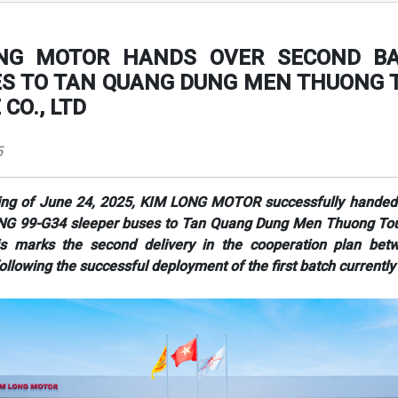
NG MOTOR HANDS OVER SECOND B
ES TO TAN QUANG DUNG MEN THUONG 
 CO., LTD
5
ing of June 24, 2025, KIM LONG MOTOR successfully handed 
NG 99-G34 sleeper buses to Tan Quang Dung Men Thuong Tou
his marks the second delivery in the cooperation plan bet
llowing the successful deployment of the first batch currently 