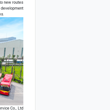
to new routes
g development
es.
vice Co., Ltd