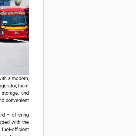
ith a modern,
gerator, high-
 storage, and
nd convenient
rd – offering
ipped with the
uel-efficient