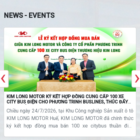
NEWS - EVENTS
‹
›
KIM LONG MOTOR KÝ KẾT HỢP ĐỒNG CUNG CẤP 100 XE
CITY BUS ĐIỆN CHO PHƯƠNG TRINH BUSLINES, THÚC ĐẨY
GIAO THÔNG XANH
Chiều ngày 24/7/2026, tại Khu Công nghiệp Sản xuất ô tô
KIM LONG MOTOR Huế, KIM LONG MOTOR đã chính thức
ký kết hợp đồng mua bán 100 xe citybus thuần điện
thương hiệu KIMLONG cho Công ty Cổ phần Phương Trinh