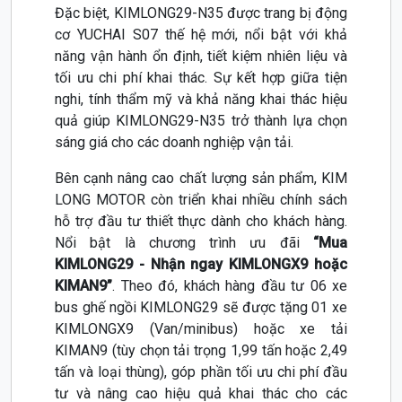
Đặc biệt, KIMLONG29-N35 được trang bị động
cơ YUCHAI S07 thế hệ mới, nổi bật với khả
năng vận hành ổn định, tiết kiệm nhiên liệu và
tối ưu chi phí khai thác. Sự kết hợp giữa tiện
nghi, tính thẩm mỹ và khả năng khai thác hiệu
quả giúp KIMLONG29-N35 trở thành lựa chọn
sáng giá cho các doanh nghiệp vận tải.
Bên cạnh nâng cao chất lượng sản phẩm, KIM
LONG MOTOR còn triển khai nhiều chính sách
hỗ trợ đầu tư thiết thực dành cho khách hàng.
Nổi bật là chương trình ưu đãi
“Mua
KIMLONG29 - Nhận ngay KIMLONGX9 hoặc
KIMAN9”
. Theo đó, khách hàng đầu tư 06 xe
bus ghế ngồi KIMLONG29 sẽ được tặng 01 xe
KIMLONGX9 (Van/minibus) hoặc xe tải
KIMAN9 (tùy chọn tải trọng 1,99 tấn hoặc 2,49
tấn và loại thùng), góp phần tối ưu chi phí đầu
tư và nâng cao hiệu quả khai thác cho các