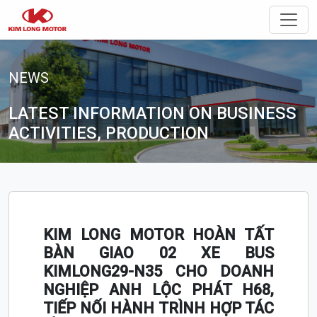
Toggle
NEWS
LATEST INFORMATION ON BUSINESS
ACTIVITIES, PRODUCTION
KIM LONG MOTOR HOÀN TẤT
BÀN GIAO 02 XE BUS
KIMLONG29-N35 CHO DOANH
NGHIỆP ANH LỘC PHÁT H68,
TIẾP NỐI HÀNH TRÌNH HỢP TÁC