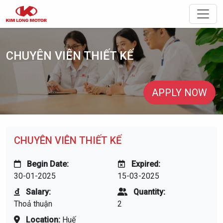
Toggle
CHUYÊN VIÊN THIẾT KẾ
APPLY NOW
CHUYÊN VIÊN THIẾT KẾ
Begin Date:
Expired:
30-01-2025
15-03-2025
Salary:
Quantity:
Thoả thuận
2
Location:
Huế