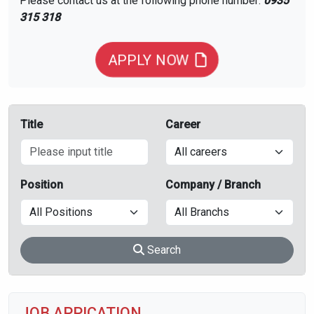
Please contact us at the following phone number:
0935
315 318
APPLY NOW
Title
Career
Position
Company / Branch
Search
JOB APPICATION