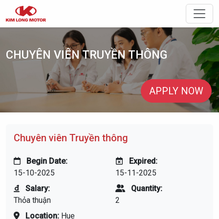
Toggle
CHUYÊN VIÊN TRUYỀN THÔNG
APPLY NOW
Chuyên viên Truyền thông
Begin Date:
Expired:
15-10-2025
15-11-2025
Salary:
Quantity:
Thỏa thuận
2
Location:
Hue