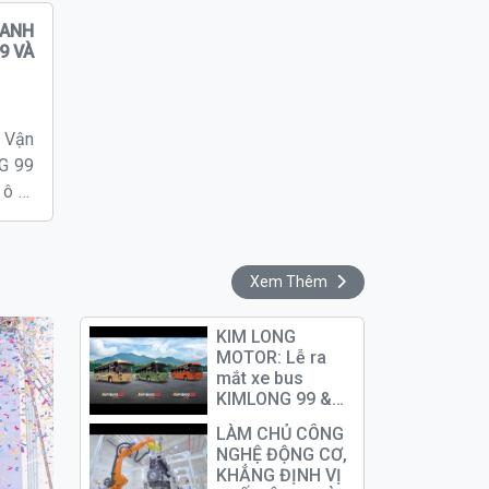
 ANH
 Vận
NG 99
 ô tô
tiến
MLONG
Xem Thêm
KIM LONG
MOTOR: Lễ ra
mắt xe bus
KIMLONG 99 &
động cơ YUCHAI
LÀM CHỦ CÔNG
K11
NGHỆ ĐỘNG CƠ,
KHẲNG ĐỊNH VỊ