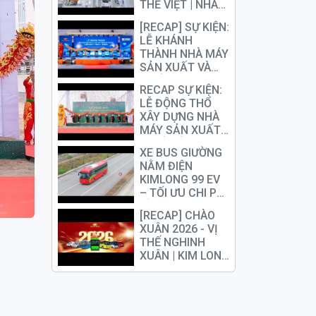
THẾ VIỆT | NHÀ
MÁY SẢN XUẤT
[RECAP] SỰ KIỆN:
& CHẾ TẠO
LỄ KHÁNH
ĐỘNG CƠ
THÀNH NHÀ MÁY
YUCHAI
SẢN XUẤT VÀ
CHẾ TẠO ĐỘNG
RECAP SỰ KIỆN:
CƠ YUCHAI TẠI
LỄ ĐỘNG THỔ
KIM LONG
XÂY DỰNG NHÀ
MOTOR
MÁY SẢN XUẤT
PIN Ô TÔ ĐIỆN
XE BUS GIƯỜNG
NẰM ĐIỆN
KIMLONG 99 EV
– TỐI ƯU CHI PHÍ
ĐẦU TƯ DÀI HẠN
[RECAP] CHÀO
CHO DN VẬN TẢI
XUÂN 2026 - VỊ
HÀNH KHÁCH
THẾ NGHINH
XUÂN | KIM LONG
MOTOR