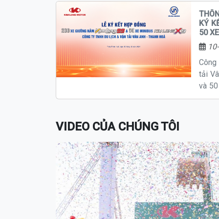
THÔN
KÝ KẾ
50 X
10-
Công 
tải V
và 50
KIM 
hành 
X9 đầ
VIDEO CỦA CHÚNG TÔI