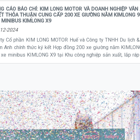
G CÁO BÁO CHÍ: KIM LONG MOTOR VÀ DOANH NGHIỆP VÂN
T THỎA THUẬN CUNG CẤP 200 XE GIƯỜNG NẰM KIMLONG 99 VÀ
E MINIBUS KIMLONG X9
12-2024
ty Cổ phần KIM LONG MOTOR Huế và Công ty TNHH Du lịch &
ân Anh chính thức ký kết Hợp đồng 200 xe giường nằm KIMLO
 xe minibus KIMLONG X9 tại Khu công nghiệp sản xuất, lắp ráp
LONG MOTOR Huế. Ngay sau lễ ký kết, KIM LONG MOTOR đã 
bàn giao lô 50 xe giường nằm KIM LONG 99 và xe minibus KI
u tiên cho khách hàng.