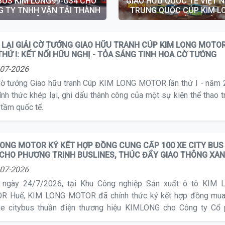
GIAO HỮU QUỐC TẾ VIỆT N
BUS KIM LONG99-G34 CHO
TRUNG QUỐC CÚP KIM L
 TY TNHH VẬN TẢI THÀNH
MOTOR LẦN THỨ I
CÔNG
 LẠI GIẢI CỜ TƯỚNG GIAO HỮU TRANH CÚP KIM LONG MOTO
THỨ I: KẾT NỐI HỮU NGHỊ - TỎA SÁNG TINH HOA CỜ TƯỚNG
07-2026
Cờ tướng Giao hữu tranh Cúp KIM LONG MOTOR lần thứ I - năm
ính thức khép lại, ghi dấu thành công của một sự kiện thể thao tr
tầm quốc tế.
LONG MOTOR KÝ KẾT HỢP ĐỒNG CUNG CẤP 100 XE CITY BUS
 CHO PHƯƠNG TRINH BUSLINES, THÚC ĐẨY GIAO THÔNG XA
07-2026
 ngày 24/7/2026, tại Khu Công nghiệp Sản xuất ô tô KIM 
R Huế, KIM LONG MOTOR đã chính thức ký kết hợp đồng mua
e citybus thuần điện thương hiệu KIMLONG cho Công ty Cổ 