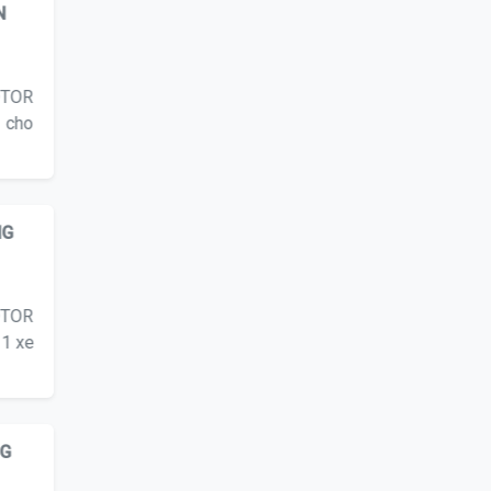
GIAO
N
OTOR
 cho
NG
OTOR
 1 xe
NG