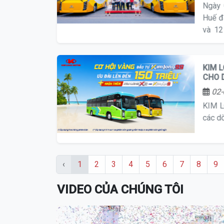
Ngày 
Huế đ
và 12
Group
KIM 
CHO 
02-
KIM L
các d
‹
1
2
3
4
5
6
7
8
9
VIDEO CỦA CHÚNG TÔI