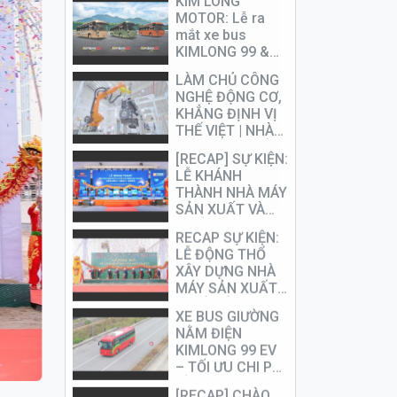
MOTOR: Lễ ra
mắt xe bus
KIMLONG 99 &
động cơ YUCHAI
LÀM CHỦ CÔNG
K11
NGHỆ ĐỘNG CƠ,
KHẲNG ĐỊNH VỊ
THẾ VIỆT | NHÀ
MÁY SẢN XUẤT
[RECAP] SỰ KIỆN:
& CHẾ TẠO
LỄ KHÁNH
ĐỘNG CƠ
THÀNH NHÀ MÁY
YUCHAI
SẢN XUẤT VÀ
CHẾ TẠO ĐỘNG
RECAP SỰ KIỆN:
CƠ YUCHAI TẠI
LỄ ĐỘNG THỔ
KIM LONG
XÂY DỰNG NHÀ
MOTOR
MÁY SẢN XUẤT
PIN Ô TÔ ĐIỆN
XE BUS GIƯỜNG
NẰM ĐIỆN
KIMLONG 99 EV
– TỐI ƯU CHI PHÍ
ĐẦU TƯ DÀI HẠN
[RECAP] CHÀO
CHO DN VẬN TẢI