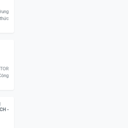
Trung
 thức
OTOR
 Công
I
CH -