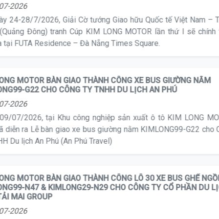
07-2026
ày 24-28/7/2026, Giải Cờ tướng Giao hữu Quốc tế Việt Nam – 
(Quảng Đông) tranh Cúp KIM LONG MOTOR lần thứ I sẽ chính
ra tại FUTA Residence – Đà Nẵng Times Square.
LONG MOTOR BÀN GIAO THÀNH CÔNG XE BUS GIƯỜNG NẰM
ONG99-G22 CHO CÔNG TY TNHH DU LỊCH AN PHÚ
07-2026
09/07/2026, tại Khu công nghiệp sản xuất ô tô KIM LONG M
ã diễn ra Lễ bàn giao xe bus giường nằm KIMLONG99-G22 cho
HH Du lịch An Phú (An Phú Travel)
LONG MOTOR BÀN GIAO THÀNH CÔNG LÔ 30 XE BUS GHẾ NGỒ
ONG99-N47 & KIMLONG29-N29 CHO CÔNG TY CỔ PHẦN DU LỊ
TẢI MAI GROUP
07-2026