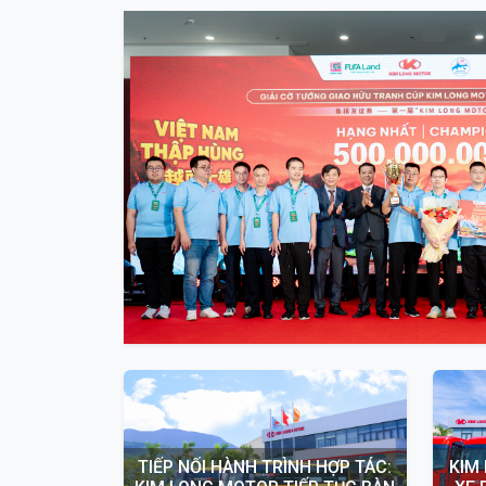
TIẾP NỐI HÀNH TRÌNH HỢP TÁC:
KIM