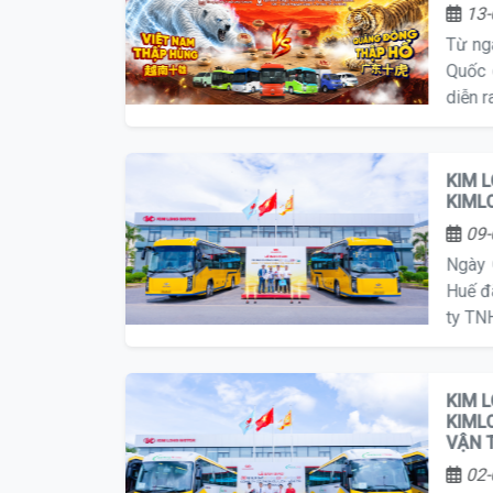
13-
Từ ng
Quốc 
diễn 
KIM 
KIML
09-
Ngày 
Huế đ
ty TN
KIM 
KIML
VẬN 
02-