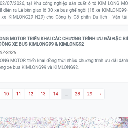
02/07/2026, tại Khu công nghiệp sản xuất ô tô KIM LONG M
ã diễn ra Lễ bàn giao lô 30 xe bus ghế ngồi (18 xe KIMLONG9
 xe KIMLONG29-N29) cho Công ty Cổ phần Du lịch - Vận tải
LONG MOTOR TRIỂN KHAI CÁC CHƯƠNG TRÌNH ƯU ĐÃI ĐẶC BI
DÒNG XE BUS KIMLONG99 & KIMLONG92
07-2026
ONG MOTOR triển khai đồng thời nhiều chương trình ưu đãi dàn
òng xe bus KIMLONG99 và KIMLONG92.
10
11
12
13
14
...
28
29
›