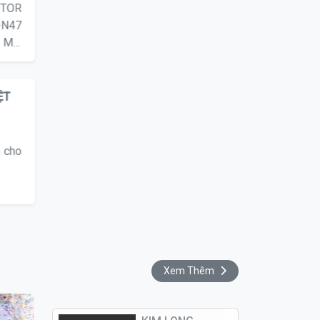
OTOR
9-N47
 Mai
ỆT
h cho
Xem Thêm
KIM LONG