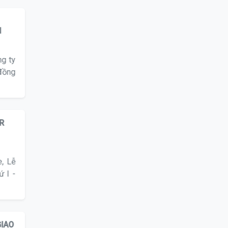
N
g ty
 đồng
OR
e, Lễ
ứ I -