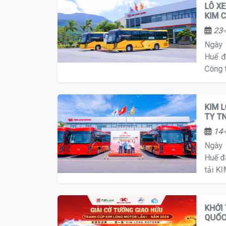
TIẾP
LÔ X
KIM 
23-
Ngày 
Huế đ
Công 
KIM 
TY T
14-
Ngày 
Huế đ
tải K
KHỞI
QUỐC