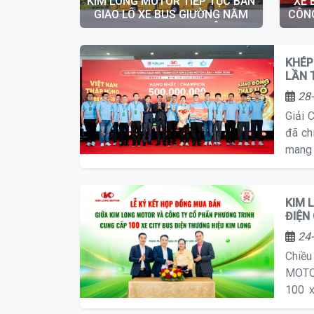
KIM LONG MOTOR TIẾP TỤC BÀN
XE 
GIAO LÔ XE BUS GIƯỜNG NẰM
CÔNG
KIMLONG99-G22 CHO CÔNG TY
TNHH TÂN KIM CHI
KHÉP
LẦN 
28-
Giải 
đã ch
mang 
KIM 
ĐIỆN
24-
Chiều
MOTO
100 x