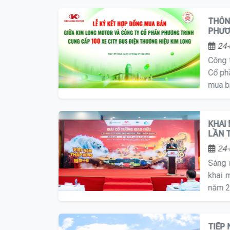
Phươn
THÔN
PHƯƠ
24-
Công
Cổ ph
mua b
KHAI
LẦN 
24-
Sáng 
khai 
năm 2