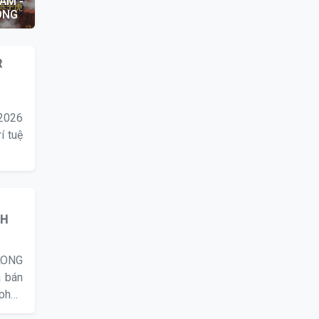
AM -
ONG
R
 2026
í tuệ
NH
LONG
 bán
phần