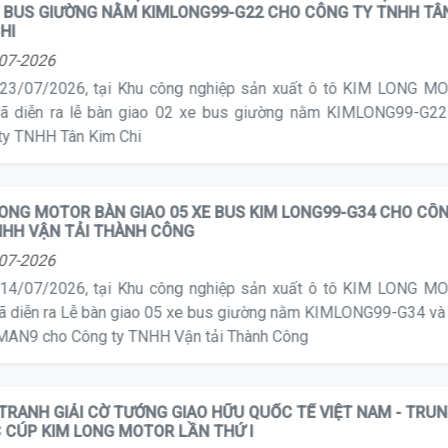
 NỐI HÀNH TRÌNH HỢP TÁC: KIM LONG MOTOR TIẾP TỤC BÀN 
E BUS GIƯỜNG NẰM KIMLONG99-G22 CHO CÔNG TY TNHH TÂ
CHI
07-2026
23/07/2026, tại Khu công nghiệp sản xuất ô tô KIM LONG M
ã diễn ra lễ bàn giao 02 xe bus giường nằm KIMLONG99-G22
ty TNHH Tân Kim Chi
LONG MOTOR BÀN GIAO 05 XE BUS KIM LONG99-G34 CHO CÔ
NHH VẬN TẢI THÀNH CÔNG
07-2026
14/07/2026, tại Khu công nghiệp sản xuất ô tô KIM LONG M
ã diễn ra Lễ bàn giao 05 xe bus giường nằm KIMLONG99-G34 và
IMAN9 cho Công ty TNHH Vận tải Thành Công
 TRANH GIẢI CỜ TƯỚNG GIAO HỮU QUỐC TẾ VIỆT NAM - TRU
 CÚP KIM LONG MOTOR LẦN THỨ I