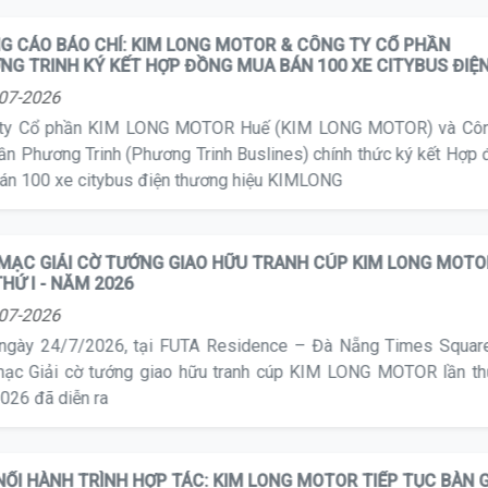
g Trinh
G CÁO BÁO CHÍ: KIM LONG MOTOR & CÔNG TY CỔ PHẦN
NG TRINH KÝ KẾT HỢP ĐỒNG MUA BÁN 100 XE CITYBUS ĐIỆ
07-2026
 ty Cổ phần KIM LONG MOTOR Huế (KIM LONG MOTOR) và Côn
ần Phương Trinh (Phương Trinh Buslines) chính thức ký kết Hợp
án 100 xe citybus điện thương hiệu KIMLONG
 MẠC GIẢI CỜ TƯỚNG GIAO HỮU TRANH CÚP KIM LONG MOT
THỨ I - NĂM 2026
07-2026
ngày 24/7/2026, tại FUTA Residence – Đà Nẵng Times Squar
mạc Giải cờ tướng giao hữu tranh cúp KIM LONG MOTOR lần th
026 đã diễn ra