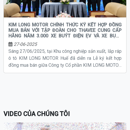
KIM LONG MOTOR CHÍNH THỨC KÝ KẾT HỢP ĐỒNG
MUA BÁN VỚI TẬP ĐOÀN CHO THAVEE CUNG CẤP
HẰNG NĂM 3.000 XE BUÝT ĐIỆN EV VÀ XE BUÝT
ĐỘNG CƠ YUCHAI PHỤC VỤ VẬN TẢI HÀNH KHÁCH
27-06-2025
TẠI THÁI LAN
Sáng 27/06/2025, tại Khu công nghiệp sản xuất, lắp ráp
ô tô KIM LONG MOTOR Huế đã diễn ra Lễ ký kết hợp
đồng mua bán giữa Công ty Cổ phần KIM LONG MOTOR
Huế và Tập đoàn CHO THAVEE (Thái Lan) nhằm cung
cấp hằng năm 3.000 xe buýt điện EV và xe buýt động cơ
YUCHAI được sản xuất tại Nhà máy sản xuất, chế tạo
động cơ KIM LONG MOTOR Huế để phục vụ khai thác
vận tải hành khách tại Thái Lan.
VIDEO CỦA CHÚNG TÔI