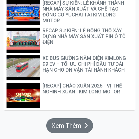
[RECAP] SỰ KIỆN: LỄ KHÁNH THÀNH
NHÀ MÁY SẢN XUẤT VÀ CHẾ TẠO
ĐỘNG CƠ YUCHAI TẠI KIM LONG
MOTOR
RECAP SỰ KIỆN: LỄ ĐỘNG THỔ XÂY
DỰNG NHÀ MÁY SẢN XUẤT PIN Ô TÔ
ĐIỆN
XE BUS GIƯỜNG NẰM ĐIỆN KIMLONG
99 EV – TỐI ƯU CHI PHÍ ĐẦU TƯ DÀI
HẠN CHO DN VẬN TẢI HÀNH KHÁCH
[RECAP] CHÀO XUÂN 2026 - VỊ THẾ
NGHINH XUÂN | KIM LONG MOTOR
Xem Thêm