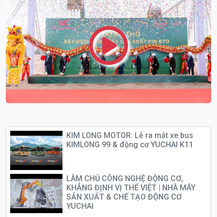
KIM LONG MOTOR: Lễ ra mắt xe bus
KIMLONG 99 & động cơ YUCHAI K11
LÀM CHỦ CÔNG NGHỆ ĐỘNG CƠ,
KHẲNG ĐỊNH VỊ THẾ VIỆT | NHÀ MÁY
SẢN XUẤT & CHẾ TẠO ĐỘNG CƠ
YUCHAI