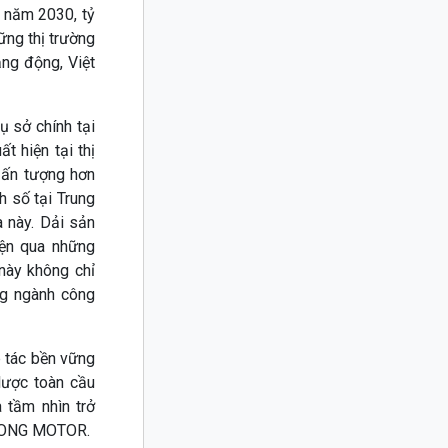
 năm 2030, tỷ
ững thị trường
ăng động, Việt
 sở chính tại
t hiện tại thị
 ấn tượng hơn
 số tại Trung
a này. Dải sản
iện qua những
ày không chỉ
ng ngành công
p tác bền vững
 lược toàn cầu
 tầm nhìn trở
M LONG MOTOR.