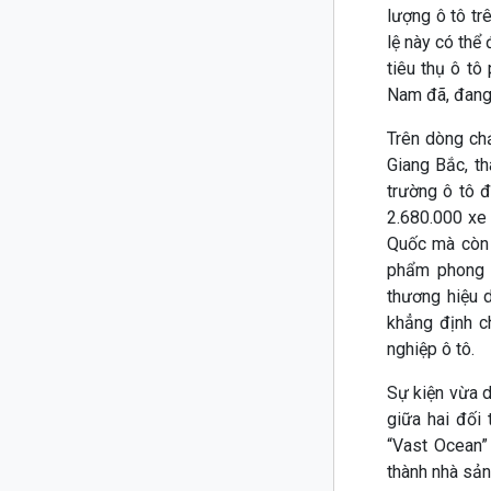
lượng ô tô t
lệ này có thể
tiêu thụ ô tô
Nam đã, đang 
Trên dòng ch
Giang Bắc, th
trường ô tô 
2.680.000 xe
Quốc mà còn l
phẩm phong p
thương hiệu
khẳng định c
nghiệp ô tô.
Sự kiện vừa d
giữa hai đối 
“Vast Ocean”
thành nhà sản