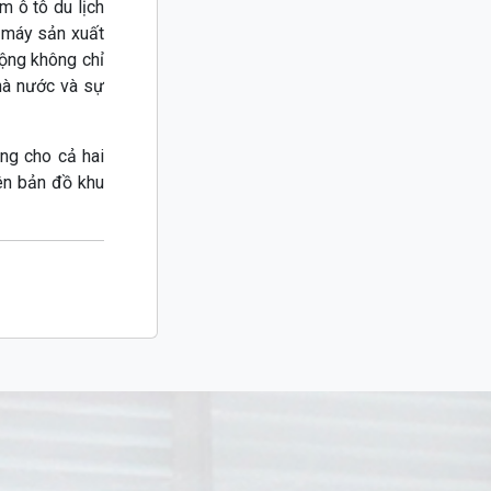
 ô tô du lịch
 máy sản xuất
ộng không chỉ
hà nước và sự
ng cho cả hai
ên bản đồ khu