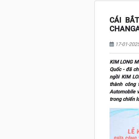
CÁI BẮ
CHANGA
17-01-202
KIM LONG MO
Quốc - đã ch
ngồi KIM LO
thành công 
Automobile 
trong chiến l