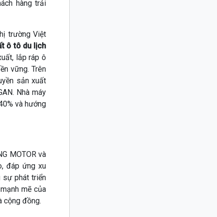
ách hàng trải
ị trường Việt
 ô tô du lịch
uất, lắp ráp ô
ền vững. Trên
uyền sản xuất
NGAN. Nhà máy
 40% và hướng
 LONG MOTOR và
, đáp ứng xu
sự phát triển
t mạnh mẽ của
và cộng đồng.