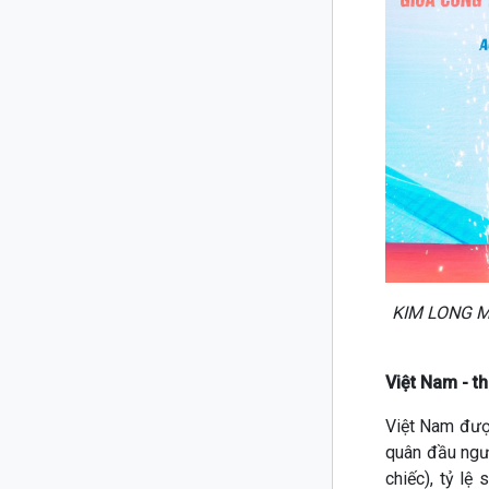
KIM LONG MO
Việt Nam - th
Việt Nam được
quân đầu ngườ
chiếc), tỷ l