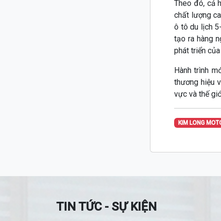
Theo đó, cả 
chất lượng c
ô tô du lịch
tạo ra hàng 
phát triển của
Hành trình m
thương hiệu 
vực và thế giớ
KIM LONG MOT
TIN TỨC - SỰ KIỆN