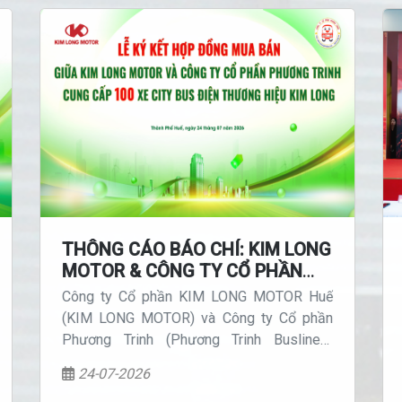
THÔNG CÁO BÁO CHÍ: KIM LONG
MOTOR & CÔNG TY CỔ PHẦN
PHƯƠNG TRINH KÝ KẾT HỢP
Công ty Cổ phần KIM LONG MOTOR Huế
ĐỒNG MUA BÁN 100 XE CITYBUS
(KIM LONG MOTOR) và Công ty Cổ phần
ĐIỆN
Phương Trinh (Phương Trinh Buslines)
chính thức ký kết Hợp đồng mua bán 100
24-07-2026
xe citybus điện thương hiệu KIMLONG