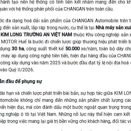
hành tạo nên hệ thống có tính liên kết nhằm mang đến cho kh
quán với hệ thống phân phối của CHANGAN trên toàn cầu.
ớc đa dạng hoá dải sản phẩm của CHANGAN Automobile trên th
đến sản xuất, lắp ráp trong nước, cụ thể là tại
Nhà máy sản xuất
i KIM LONG TRƯỜNG AN VIỆT NAM
thuộc Khu công nghiệp sản x
MOTOR Huế là bước đi chiến lược giúp thương hiệu phát triển b
y dựng
30 ha
, công suất thiết kế
50.000
xe/năm, toàn bộ dây ch
à máy áp dụng công nghệ tiên tiến, hiện đại hàng đầu của CHA
 công xây dựng vào năm 2025 và bước đầu đạt tỷ lệ nội địa hoá
 vào Quý II/2026.
ẫn đầu để phụng sự
dài hạn và chiến lược phát triển bài bản, sự hợp tác giữa KIM
omobile không chỉ mang đến những sản phẩm chất lượng cao
yển hiện đại, mà còn đánh dấu một bước ngoặt quan trọng trong 
ng nghiệp ô tô tại Việt Nam. Những nỗ lực này thể hiện cam kế
iệp trong việc mang lại giá trị bền vững cho khách hàng, đối tác 