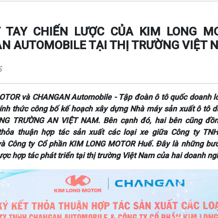
T TAY CHIẾN LƯỢC CỦA KIM LONG M
N AUTOMOBILE TẠI THỊ TRƯỜNG VIỆT 
5
TOR và CHANGAN Automobile - Tập đoàn ô tô quốc doanh lớ
ính thức công bố kế hoạch xây dựng Nhà máy sản xuất ô tô du
NG TRƯỜNG AN VIỆT NAM. Bên cạnh đó, hai bên cũng đồng
thỏa thuận hợp tác sản xuất các loại xe giữa Công ty 
và Công ty Cổ phần KIM LONG MOTOR Huế. Đây là những bước
ược hợp tác phát triển tại thị trường Việt Nam của hai doanh ng