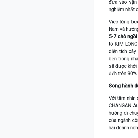
đưa vào vận 
nghiệm nhất 
Việc từng bư
Nam và hướng 
5-7 chỗ ngồ
tô KIM LONG 
diện tích xâ
bên trong nh
sẽ được khởi
đến trên 80%
Song hành d
Với tầm nhìn 
CHANGAN Aut
hướng di chu
của ngành cô
hai doanh ngh