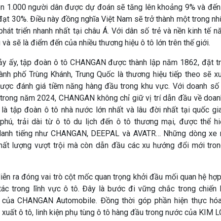
rên 1.000 người dân được dự đoán sẽ tăng lên khoảng 9% và đến
 đạt 30%. Điều này đồng nghĩa Việt Nam sẽ trở thành một trong nh
 phát triển nhanh nhất tại châu Á. Với dân số trẻ và nền kinh tế n
và sẽ là điểm đến của nhiều thương hiệu ô tô lớn trên thế giới.
ảy ấy, tập đoàn ô tô CHANGAN được thành lập năm 1862, đặt trụ
ành phố Trùng Khánh, Trung Quốc là thương hiệu tiếp theo sẽ xuấ
được đánh giá tiềm năng hàng đầu trong khu vực. Với doanh số
 trong năm 2024, CHANGAN không chỉ giữ vị trí dẫn đầu về doanh
à tập đoàn ô tô nhà nước lớn nhất và lâu đời nhất tại quốc gi
hú, trải dài từ ô tô du lịch đến ô tô thương mại, được thể h
 danh tiếng như CHANGAN, DEEPAL và AVATR… Những dòng xe n
hất lượng vượt trội mà còn dẫn đầu các xu hướng đổi mới tro
iễn ra đóng vai trò cột mốc quan trọng khởi đầu mối quan hệ hợ
tác trong lĩnh vực ô tô. Đây là bước đi vững chắc trong chiến
 của CHANGAN Automobile. Đồng thời góp phần hiện thực hóa
 xuất ô tô, linh kiện phụ tùng ô tô hàng đầu trong nước của KI