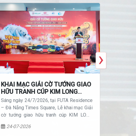
›
KHAI MẠC GIẢI CỜ TƯỚNG GIAO
TIẾP 
HỮU TRANH CÚP KIM LONG
KIM L
MOTOR LẦN THỨ I - NĂM 2026
BÀN G
Sáng ngày 24/7/2026, tại FUTA Residence
Ngày 23
NẰM K
– Đà Nẵng Times Square, Lễ khai mạc Giải
xuất ô 
CÔNG 
cờ tướng giao hữu tranh cúp KIM LONG
lễ bàn
MOTOR lần thứ I - năm 2026 đã diễn ra
KIMLON
24-07-2026
23-07
Kim Chi