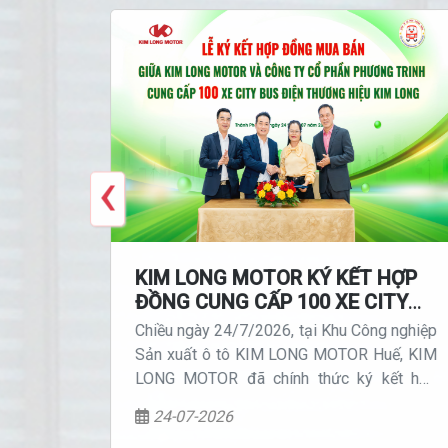
‹
 GIAO
KIM LONG MOTOR KÝ KẾT HỢP
G
ĐỒNG CUNG CẤP 100 XE CITY
ỐI HỮU
BUS ĐIỆN CHO PHƯƠNG TRINH
 Cúp KIM
Chiều ngày 24/7/2026, tại Khu Công nghiệp
OA CỜ
BUSLINES, THÚC ĐẨY GIAO
2026 đã
Sản xuất ô tô KIM LONG MOTOR Huế, KIM
THÔNG XANH
 công của
LONG MOTOR đã chính thức ký kết hợp
 tầm quốc
đồng mua bán 100 xe citybus thuần điện
24-07-2026
thương hiệu KIMLONG cho Công ty Cổ phần