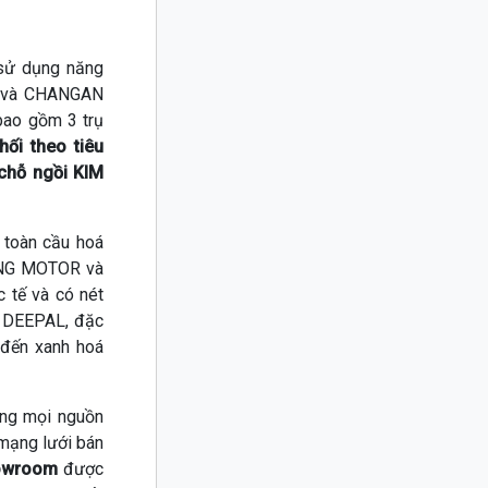
 sử dụng năng
R và CHANGAN
 bao gồm 3 trụ
ối theo tiêu
 chỗ ngồi KIM
 toàn cầu hoá
LONG MOTOR và
 tế và có nét
u DEEPAL, đặc
 đến xanh hoá
ng mọi nguồn
mạng lưới bán
owroom
được