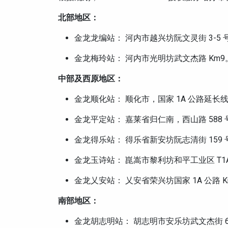
北部地区：
金龙龙编站： 河内市越兴坊阮文灵街 3-5 号，
金龙梅玲站： 河内市光明坊武文杰路 Km9。热线
中部及西原地区：
金龙顺化站： 顺化市，国家 1A 公路延长线，真
金龙平定站： 嘉莱省归仁南，西山路 588 号。
金龙得乐站： 得乐省新安坊阮志清街 159 号。
金龙玉诗站： 崑嵩市黎利坊和平工业区 T1A 地
金龙乂安站： 乂安省荣兴坊国家 1A 公路 Km4
南部地区：
金龙胡志明站： 胡志明市安乐坊武文杰街 63 号