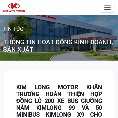
Điều 
TIN TỨC
THÔNG TIN HOẠT ĐỘNG KINH DOANH,
SẢN XUẤT
KIM LONG MOTOR KHẨN
TRƯƠNG HOÀN THIỆN HỢP
ĐỒNG LÔ 200 XE BUS GIƯỜNG
NẰM KIMLONG 99 VÀ 50
MINIBUS KIMLONG X9 CHO