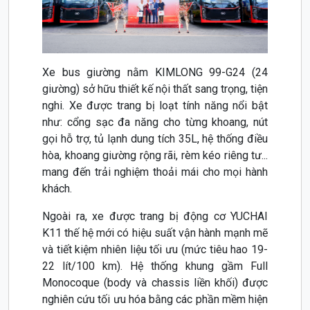
Xe bus giường nằm KIMLONG 99-G24 (24
giường) sở hữu thiết kế nội thất sang trọng, tiện
nghi.
Xe được trang bị loạt tính năng
nổi bật
như:
cổng sạc đa năng cho từng khoang, nút
gọi hỗ trợ, tủ lạnh dung tích 35L, hệ thống điều
hòa, khoang giường rộng rãi, rèm kéo riêng tư...
mang đến trải nghiệm thoải mái cho mọi hành
khách.
Ngoài ra, xe được trang bị động cơ YUCHAI
K11 thế hệ mới có hiệu suất vận hành mạnh mẽ
và tiết kiệm nhiên liệu tối ưu (mức tiêu hao 19-
22 lít/100 km). Hệ thống khung gầm Full
Monocoque (body và chassis liền khối) được
nghiên cứu tối ưu hóa bằng các phần mềm hiện