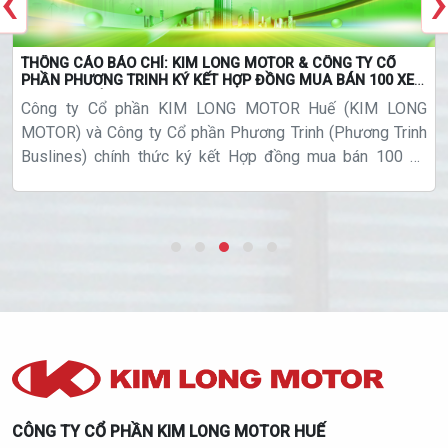
‹
›
THÔNG CÁO BÁO CHÍ: KIM LONG MOTOR & CÔNG TY CỔ
PHẦN PHƯƠNG TRINH KÝ KẾT HỢP ĐỒNG MUA BÁN 100 XE
CITYBUS ĐIỆN
Công ty Cổ phần KIM LONG MOTOR Huế (KIM LONG
MOTOR) và Công ty Cổ phần Phương Trinh (Phương Trinh
Buslines) chính thức ký kết Hợp đồng mua bán 100 xe
citybus điện thương hiệu KIMLONG
CÔNG TY CỔ PHẦN KIM LONG MOTOR HUẾ