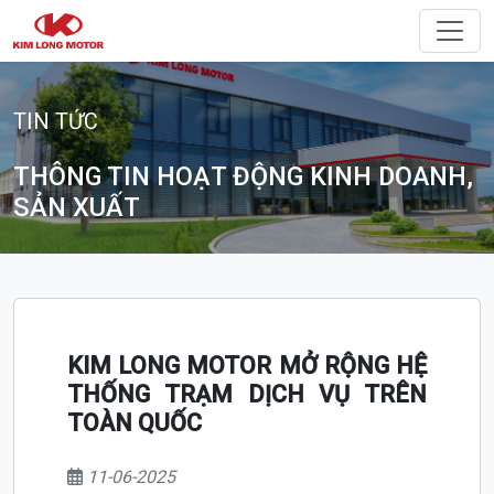
Điều 
TIN TỨC
THÔNG TIN HOẠT ĐỘNG KINH DOANH,
SẢN XUẤT
KIM LONG MOTOR MỞ RỘNG HỆ
THỐNG TRẠM DỊCH VỤ TRÊN
TOÀN QUỐC
11-06-2025