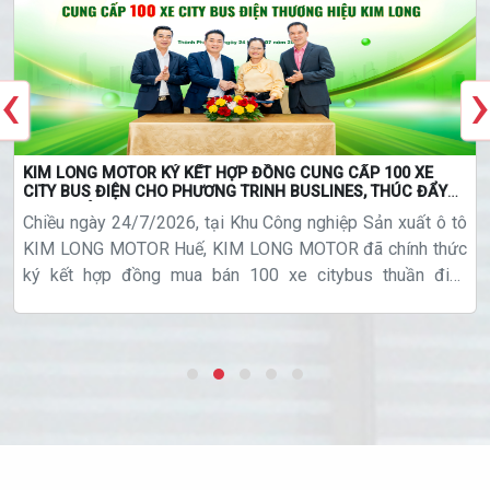
‹
›
KIM LONG MOTOR KÝ KẾT HỢP ĐỒNG CUNG CẤP 100 XE
CITY BUS ĐIỆN CHO PHƯƠNG TRINH BUSLINES, THÚC ĐẨY
GIAO THÔNG XANH
Chiều ngày 24/7/2026, tại Khu Công nghiệp Sản xuất ô tô
KIM LONG MOTOR Huế, KIM LONG MOTOR đã chính thức
ký kết hợp đồng mua bán 100 xe citybus thuần điện
thương hiệu KIMLONG cho Công ty Cổ phần Phương Trinh