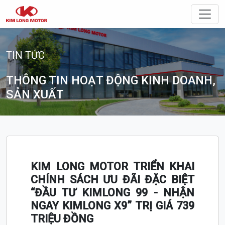
Điều 
TIN TỨC
THÔNG TIN HOẠT ĐỘNG KINH DOANH,
SẢN XUẤT
KIM LONG MOTOR TRIỂN KHAI
CHÍNH SÁCH ƯU ĐÃI ĐẶC BIỆT
“ĐẦU TƯ KIMLONG 99 - NHẬN
NGAY KIMLONG X9” TRỊ GIÁ 739
TRIỆU ĐỒNG