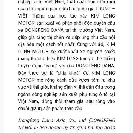
nghiệp ô tô Việt Nam, thắt chặt hơn nữa mối
quan hệ ngoại giao giữa hai quốc gia TRUNG –
VIỆT. Thông qua hợp tác này, KIM LONG
MOTOR sản xuất và phân phối độc quyền cầu
xe DONGFENG DANA tại thị trường Việt Nam,
giúp gia tăng thị phần và đáp ứng nhu cầu nội
địa hóa một cách tốt nhất. Cùng với đó, KIM
LONG MOTOR sẽ xuất khẩu xe nguyên chiếc
mang thương hiệu KIM LONG trang bị hệ thống
truyền động “vàng” với cầu DONGFENG DANA.
Đây thực sự là “chìa khoá” để KIM LONG
MOTOR mở rộng cánh cửa vươn tầm ra khu
vực và thế giới, khẳng định vị thế dẫn đầu trong
ngành công nghiệp sản xuất phụ tùng ô tô tại
Việt Nam, đồng thời tham gia sâu rộng vào
chuỗi giá trị sản phẩm toàn cầu.
Dongfeng Dana Axle Co., Ltd (DONGFENG
DANA) là liên doanh uy tín giữa hai tập đoàn