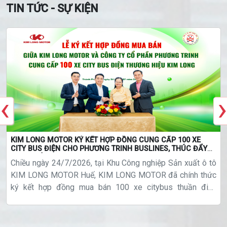
TIN TỨC - SỰ KIỆN
‹
›
KIM LONG MOTOR KÝ KẾT HỢP ĐỒNG CUNG CẤP 100 XE
CITY BUS ĐIỆN CHO PHƯƠNG TRINH BUSLINES, THÚC ĐẨY
GIAO THÔNG XANH
Chiều ngày 24/7/2026, tại Khu Công nghiệp Sản xuất ô tô
KIM LONG MOTOR Huế, KIM LONG MOTOR đã chính thức
ký kết hợp đồng mua bán 100 xe citybus thuần điện
thương hiệu KIMLONG cho Công ty Cổ phần Phương Trinh