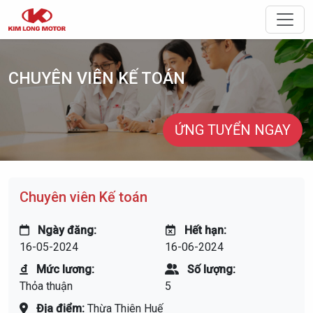
Điều 
CHUYÊN VIÊN KẾ TOÁN
ỨNG TUYỂN NGAY
Chuyên viên Kế toán
Ngày đăng:
Hết hạn:
16-05-2024
16-06-2024
Mức lương:
Số lượng:
Thỏa thuận
5
Địa điểm:
Thừa Thiên Huế