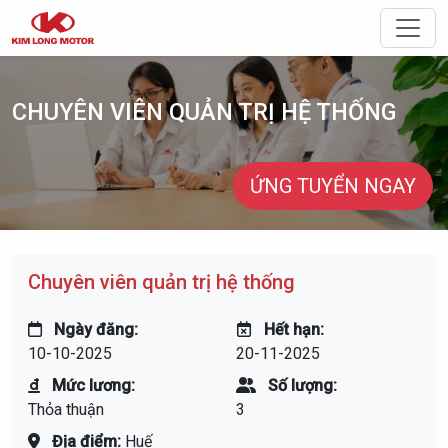
Điều 
CHUYÊN VIÊN QUẢN TRỊ HỆ THỐNG
ỨNG TUYỂN NGAY
Chuyên viên quản trị hệ thống
Ngày đăng:
Hết hạn:
10-10-2025
20-11-2025
Mức lương:
Số lượng:
Thỏa thuận
3
Địa điểm:
Huế