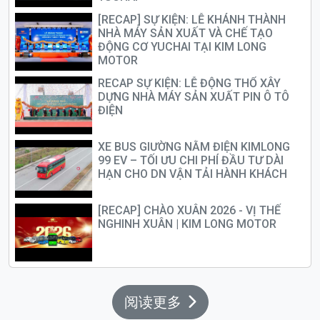
[RECAP] SỰ KIỆN: LỄ KHÁNH THÀNH
NHÀ MÁY SẢN XUẤT VÀ CHẾ TẠO
ĐỘNG CƠ YUCHAI TẠI KIM LONG
MOTOR
RECAP SỰ KIỆN: LỄ ĐỘNG THỔ XÂY
DỰNG NHÀ MÁY SẢN XUẤT PIN Ô TÔ
ĐIỆN
XE BUS GIƯỜNG NẰM ĐIỆN KIMLONG
99 EV – TỐI ƯU CHI PHÍ ĐẦU TƯ DÀI
HẠN CHO DN VẬN TẢI HÀNH KHÁCH
[RECAP] CHÀO XUÂN 2026 - VỊ THẾ
NGHINH XUÂN | KIM LONG MOTOR
阅读更多