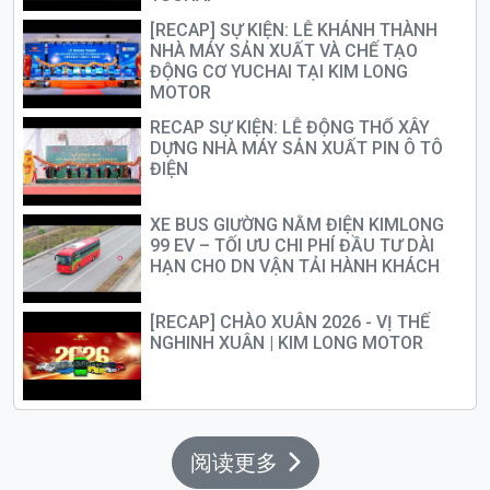
[RECAP] SỰ KIỆN: LỄ KHÁNH THÀNH
NHÀ MÁY SẢN XUẤT VÀ CHẾ TẠO
ĐỘNG CƠ YUCHAI TẠI KIM LONG
MOTOR
RECAP SỰ KIỆN: LỄ ĐỘNG THỔ XÂY
DỰNG NHÀ MÁY SẢN XUẤT PIN Ô TÔ
ĐIỆN
XE BUS GIƯỜNG NẰM ĐIỆN KIMLONG
99 EV – TỐI ƯU CHI PHÍ ĐẦU TƯ DÀI
HẠN CHO DN VẬN TẢI HÀNH KHÁCH
[RECAP] CHÀO XUÂN 2026 - VỊ THẾ
NGHINH XUÂN | KIM LONG MOTOR
阅读更多