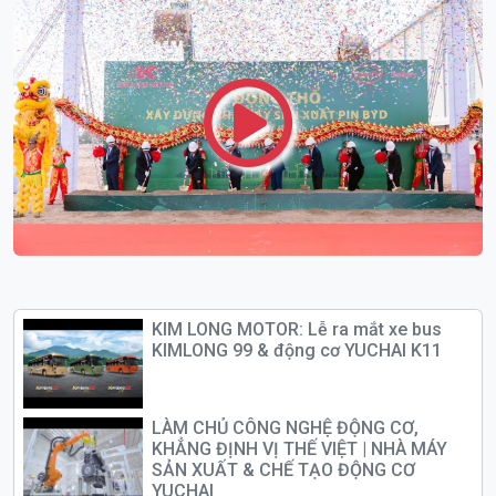
KIM LONG MOTOR: Lễ ra mắt xe bus
KIMLONG 99 & động cơ YUCHAI K11
LÀM CHỦ CÔNG NGHỆ ĐỘNG CƠ,
KHẲNG ĐỊNH VỊ THẾ VIỆT | NHÀ MÁY
SẢN XUẤT & CHẾ TẠO ĐỘNG CƠ
YUCHAI