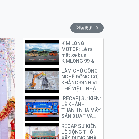
阅读更多
KIM LONG
MOTOR: Lễ ra
mắt xe bus
KIMLONG 99 &
động cơ YUCHAI
LÀM CHỦ CÔNG
K11
NGHỆ ĐỘNG CƠ,
KHẲNG ĐỊNH VỊ
THẾ VIỆT | NHÀ
MÁY SẢN XUẤT
[RECAP] SỰ KIỆN:
& CHẾ TẠO
LỄ KHÁNH
ĐỘNG CƠ
THÀNH NHÀ MÁY
YUCHAI
SẢN XUẤT VÀ
CHẾ TẠO ĐỘNG
RECAP SỰ KIỆN:
CƠ YUCHAI TẠI
LỄ ĐỘNG THỔ
KIM LONG
XÂY DỰNG NHÀ