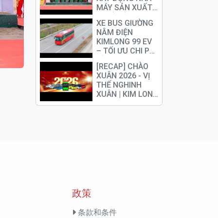
MOTOR
MÁY SẢN XUẤT
PIN Ô TÔ ĐIỆN
XE BUS GIƯỜNG
NẰM ĐIỆN
KIMLONG 99 EV
– TỐI ƯU CHI PHÍ
ĐẦU TƯ DÀI HẠN
[RECAP] CHÀO
CHO DN VẬN TẢI
XUÂN 2026 - VỊ
HÀNH KHÁCH
THẾ NGHINH
XUÂN | KIM LONG
MOTOR
政策
条款和条件