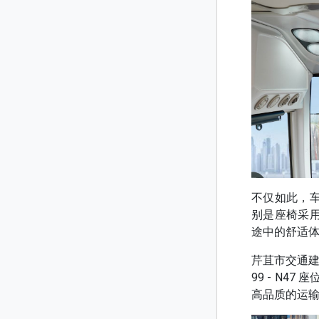
不仅如此，
别是座椅采
途中的舒适
芹苴市交通建
99 - N
高品质的运输