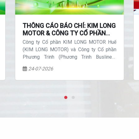
THÔNG CÁO BÁO CHÍ: KIM LONG
MOTOR & CÔNG TY CỔ PHẦN
PHƯƠNG TRINH KÝ KẾT HỢP
Công ty Cổ phần KIM LONG MOTOR Huế
ĐỒNG MUA BÁN 100 XE CITYBUS
(KIM LONG MOTOR) và Công ty Cổ phần
ĐIỆN
Phương Trinh (Phương Trinh Buslines)
chính thức ký kết Hợp đồng mua bán 100
24-07-2026
xe citybus điện thương hiệu KIMLONG