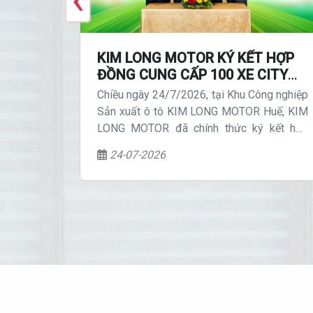
 GIAO
KIM LONG MOTOR KÝ KẾT HỢP
G
ĐỒNG CUNG CẤP 100 XE CITY
ỐI HỮU
BUS ĐIỆN CHO PHƯƠNG TRINH
 Cúp KIM
Chiều ngày 24/7/2026, tại Khu Công nghiệp
OA CỜ
BUSLINES, THÚC ĐẨY GIAO
2026 đã
Sản xuất ô tô KIM LONG MOTOR Huế, KIM
THÔNG XANH
 công của
LONG MOTOR đã chính thức ký kết hợp
 tầm quốc
đồng mua bán 100 xe citybus thuần điện
24-07-2026
thương hiệu KIMLONG cho Công ty Cổ phần
Phương Trinh