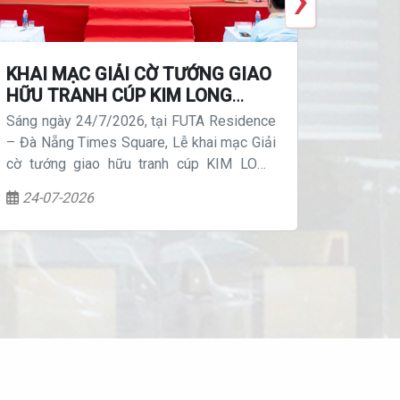
KHAI MẠC GIẢI CỜ TƯỚNG GIAO
TIẾP 
HỮU TRANH CÚP KIM LONG
KIM L
MOTOR LẦN THỨ I - NĂM 2026
BÀN G
Sáng ngày 24/7/2026, tại FUTA Residence
Ngày 23
NẰM K
– Đà Nẵng Times Square, Lễ khai mạc Giải
xuất ô 
CÔNG 
cờ tướng giao hữu tranh cúp KIM LONG
lễ bàn
MOTOR lần thứ I - năm 2026 đã diễn ra
KIMLON
24-07-2026
23-07
Kim Chi