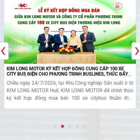
‹
›
KIM LONG MOTOR KÝ KẾT HỢP ĐỒNG CUNG CẤP 100 XE
CITY BUS ĐIỆN CHO PHƯƠNG TRINH BUSLINES, THÚC ĐẨY
GIAO THÔNG XANH
Chiều ngày 24/7/2026, tại Khu Công nghiệp Sản xuất ô tô
KIM LONG MOTOR Huế, KIM LONG MOTOR đã chính thức
ký kết hợp đồng mua bán 100 xe citybus thuần điện
thương hiệu KIMLONG cho Công ty Cổ phần Phương Trinh